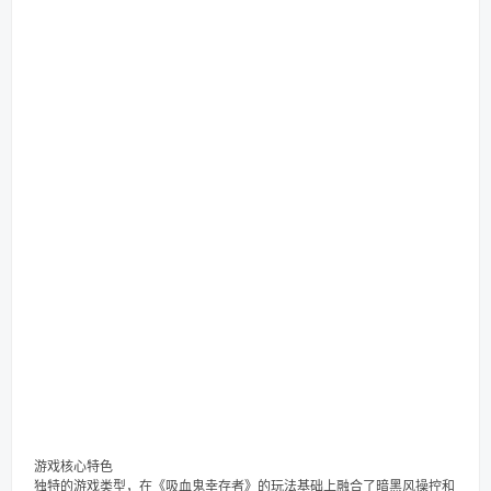
游戏核心特色
独特的游戏类型，在《吸血鬼幸存者》的玩法基础上融合了暗黑风操控和