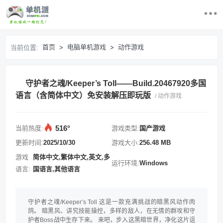
首页
首页
电脑单机游戏
动作游戏
当前位置:
>
>
最近更新游戏
守护者之魂/Keeper’s Toll——Build.20467920多国
电脑单机游戏
语言（含简体中文）免安装解压即玩版
/ 动作游戏
游戏排行榜
516°
当前热度:
游戏类型:
国产游戏
求游戏
更新时间:
2025/10/30
游戏大小:
256.48 MB
游戏
简体中文,繁体中文,英文,多
运行环境:
Windows
登录/注册
语言:
国语言,其他语言
守护者之魂/Keeper’s Toll 这是一款充满挑战的暗黑风动作肉
鸽。 暗黑风、讲究技能操控，多样的敌人，在无情的群攻和守
护者Boss战中生存下来。 来吧，步入这黑暗世界，净化这片诅