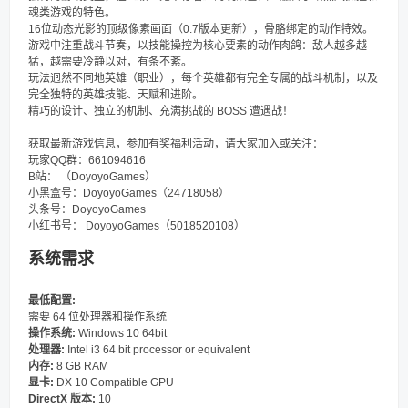
魂类游戏的特色。
16位动态光影的顶级像素画面（0.7版本更新），骨胳绑定的动作特效。
游戏中注重战斗节奏，以技能操控为核心要素的动作肉鸽：敌人越多越
猛，越需要冷静以对，有条不紊。
玩法迥然不同地英雄（职业），每个英雄都有完全专属的战斗机制，以及
完全独特的英雄技能、天赋和进阶。
精巧的设计、独立的机制、充满挑战的 BOSS 遭遇战！
获取最新游戏信息，参加有奖福利活动，请大家加入或关注：
玩家QQ群：661094616
B站： （DoyoyoGames）
小黑盒号：DoyoyoGames（24718058）
头条号：DoyoyoGames
小红书号： DoyoyoGames（5018520108）
系统需求
最低配置:
需要 64 位处理器和操作系统
操作系统:
Windows 10 64bit
处理器:
Intel i3 64 bit processor or equivalent
内存:
8 GB RAM
显卡:
DX 10 Compatible GPU
DirectX 版本:
10