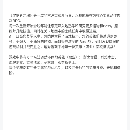
《守护者之魂》是一款非常注重战斗节奏、以技能操控为核心要素动作肉
鸽RPG。
每一次重新开始游戏都能让您更深入地熟悉和研究更多怪物和Boss，磨
练并升级技能，同时在关卡地图中的主线任务中取得进展。
而一旦当您登堂入室，熟悉并掌握了游戏技巧，您的英雄们将遭遇到更
多、更强大、更独特的怪物，面对极具难度的 Boss战 ，如何发现隐藏的
游戏机制并战而胜之，这对游戏中地每一位英雄（职业）都充满挑战！
游戏中将有 6 个玩法迥然不同地英雄（职业）： 影之僧侣、烈焰术士、
血腥少女、亡灵法师、丛林射手和罗斯勇士。
每个英雄都有完全专属的战斗机制，以及完全独特的英雄技能、天赋和进
阶。