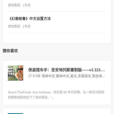
游戏教程 · 1年前
《幻兽帕鲁》中文设置方法
游戏教程 · 1年前
猜你喜欢
侠盗猎车手：圣安地列斯重制版——v1.113.49697469多国语言（含简体中文）解压即玩版
17.8 GB
简体中文,繁体中文,英文,多国语言,其他语言
国外
Grand Theft Auto: San Andreas：现在是 90 年代初期。在一群贪污腐败
的警察诬陷他犯下了谋杀罪后，“...