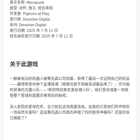
英文名称: Mycopunk
类型: 动作, 独立, 抢先体验
开发者: Pigeons at Play
发行商: Devolver Digital
系列: Devolver Digital
发行日期: 2025 年 7 月 11 日
抢先体验发行日期: 2025 年 7 月 11 日
关于此游戏
一群被淘汰的机器人被赛克森公司招募，获得了最后一次证明自己的机会
——赢得荣誉并挣个盆满钵满（顺便也就不用被丢进废品堆了）。作为临
时拼凑的灭菌小队——“新阿特拉斯危害处理小队”，他们受命调查一场席
卷整个星球的真菌灾难背后的秘密。
深入危险的星球任务，全力抵抗这场真菌浩劫。这真的只是他们所声称的
一场自然灾害吗？话说赛克森公司真的弄错了你的税务申报吗？还是你自
己搞砸了？