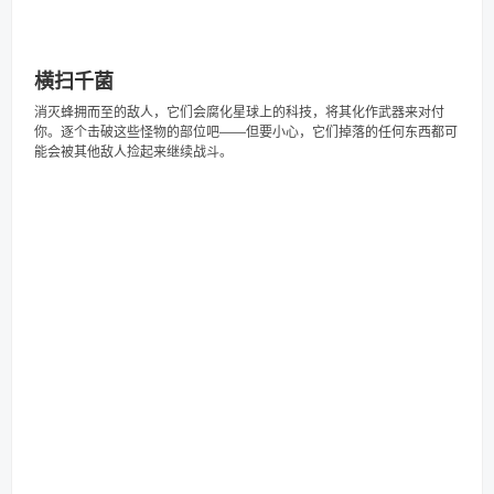
横扫千菌
消灭蜂拥而至的敌人，它们会腐化星球上的科技，将其化作武器来对付
你。逐个击破这些怪物的部位吧——但要小心，它们掉落的任何东西都可
能会被其他敌人捡起来继续战斗。