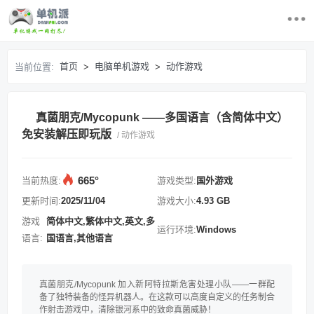
首页
首页
电脑单机游戏
动作游戏
当前位置:
>
>
最近更新游戏
真菌朋克/Mycopunk ——多国语言（含简体中文）
电脑单机游戏
免安装解压即玩版
/ 动作游戏
游戏排行榜
665°
当前热度:
游戏类型:
国外游戏
求游戏
更新时间:
2025/11/04
游戏大小:
4.93 GB
游戏
简体中文,繁体中文,英文,多
运行环境:
Windows
登录/注册
语言:
国语言,其他语言
真菌朋克/Mycopunk 加入新阿特拉斯危害处理小队——一群配
备了独特装备的怪异机器人。在这款可以高度自定义的任务制合
作射击游戏中，清除银河系中的致命真菌威胁！