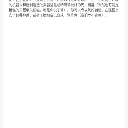
配，任意叠加。只要格子放得下，怎么升级都可以。一点一点将粗拼烂凑
的机器人和粗制滥造的武器进化成精密调校好的死亡机器（当然也可能是
糟糕的工程学失误啦，都是你说了算）。你可以专攻奶妈辅助，在链锯上
安个偏导护盾，或者干脆把自己变成一颗炸弹（我们才不管呢）。