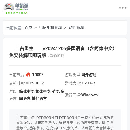
首页
首页
电脑单机游戏
动作游戏
当前位置:
>
>
最近更新游戏
上古重生——v20241205多国语言（含简体中文）
电脑单机游戏
免安装解压即玩版
/ 动作游戏
游戏排行榜
1009°
当前热度:
游戏类型:
国外游戏
求游戏
更新时间:
2025/01/17
游戏大小:
2.29 GB
游戏
简体中文,繁体中文,英文,多
运行环境:
Windows
登录/注册
语言:
国语言,其他语言
上古重生/ELDERBORN ELDERBORN是一款考验玩家技巧的
砍杀游戏，从玩家到敌人，通通身穿古代的厚重盔甲，进行“重
量级”的近身搏斗。在充满Cult元素的第一人称视角大冒险中杀