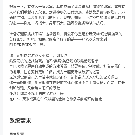
想象一下，有这么一座地牢，其中充满了恶灵与腐尸怪物的地牢，需要有
人将它们重新打入永眠。走进神秘的古代遗迹，处处都是致命的陷阱、邪
恶的怪物，以及如影随形的死亡。现在，想象一下游戏中的你又是怎样的
形态——你是一名战士，身形高大，熟练掌握各种战斗技巧。
准备好迎接挑战了吗？这场冒险，将会带你重温游玩英雄/幻想类游戏的
美好回忆。好吧，如果已经准备好了的话——那么欢迎你来到
ELDERBORN
的世界。
你一定对这款游戏爱不释手，如果你：
酷爱硬核的近战游戏，信奉“黑魂”类游戏的残酷游戏哲学
早已厌倦了程序自动生成的游戏设置，想要畅玩定制功能，打造专属自己
的地牢，让它变得更加广阔，成为一座更难以破解的迷宫
深深感觉到自己的生活中就缺少那么一记将敌人送入地狱的完美踢击
你一直想知道，如果那横在你眼前的死亡化身不是手握火枪，而是手持长
剑和战锤，又会给人怎样的感觉
怀念让你爱不释手的古早游戏手感
在Dio、莱米或其它牛气鼎鼎的金属之神祭坛前跪拜的信徒
系统需求
最低配置: