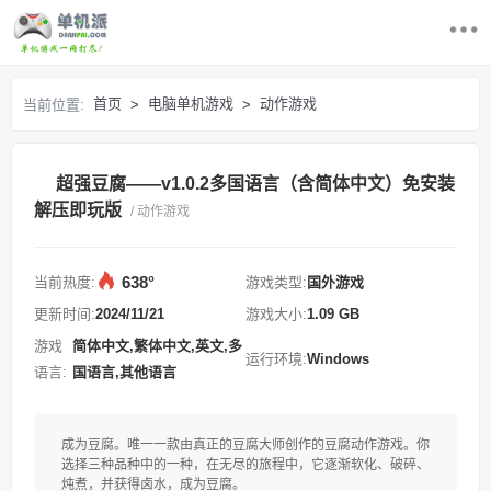
首页
首页
电脑单机游戏
动作游戏
当前位置:
>
>
最近更新游戏
超强豆腐——v1.0.2多国语言（含简体中文）免安装
电脑单机游戏
解压即玩版
/ 动作游戏
游戏排行榜
638°
当前热度:
游戏类型:
国外游戏
求游戏
更新时间:
2024/11/21
游戏大小:
1.09 GB
游戏
简体中文,繁体中文,英文,多
运行环境:
Windows
登录/注册
语言:
国语言,其他语言
成为豆腐。唯一一款由真正的豆腐大师创作的豆腐动作游戏。你
选择三种品种中的一种，在无尽的旅程中，它逐渐软化、破碎、
炖煮，并获得卤水，成为豆腐。