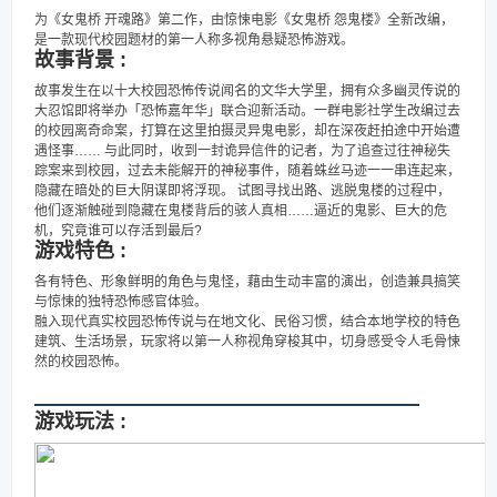
为《女鬼桥 开魂路》第二作，由惊悚电影《女鬼桥 怨鬼楼》全新改编，
是一款现代校园题材的第一人称多视角悬疑恐怖游戏。
故事背景 :
故事发生在以十大校园恐怖传说闻名的文华大学里，拥有众多幽灵传说的
大忍馆即将举办「恐怖嘉年华」联合迎新活动。一群电影社学生改编过去
的校园离奇命案，打算在这里拍摄灵异鬼电影，却在深夜赶拍途中开始遭
遇怪事…… 与此同时，收到一封诡异信件的记者，为了追查过往神秘失
踪案来到校园，过去未能解开的神秘事件，随着蛛丝马迹一一串连起来，
隐藏在暗处的巨大阴谋即将浮现。 试图寻找出路、逃脱鬼楼的过程中，
他们逐渐触碰到隐藏在鬼楼背后的骇人真相……逼近的鬼影、巨大的危
机，究竟谁可以存活到最后?
游戏特色 :
各有特色、形象鲜明的角色与鬼怪，藉由生动丰富的演出，创造兼具搞笑
与惊悚的独特恐怖感官体验。
融入现代真实校园恐怖传说与在地文化、民俗习惯，结合本地学校的特色
建筑、生活场景，玩家将以第一人称视角穿梭其中，切身感受令人毛骨悚
然的校园恐怖。
游戏玩法 :