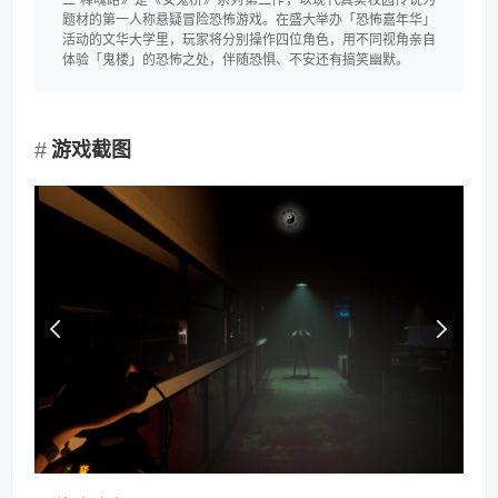
二 释魂路》是《女鬼桥》系列第二作，以现代真实校园传说为
题材的第一人称悬疑冒险恐怖游戏。在盛大举办「恐怖嘉年华」
活动的文华大学里，玩家将分别操作四位角色，用不同视角亲自
体验「鬼楼」的恐怖之处，伴随恐惧、不安还有搞笑幽默。
游戏截图