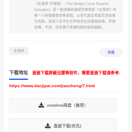
《女鬼桥 开魂路》（The Bridge Curse Road to
Salvation）是一款改编自悬疑惊悚电影《女鬼桥》的
第一人称隐蔽类恐怖游戏，以现代真实校园灵异故事
为背景，讲述六名学生在学校发生的遇鬼故事。伴随
恐惧、不安，还有属于青春时期的搞笑幽默。
女鬼桥
收藏
下载地址
直链下载屏蔽迅雷等软件，需要直链下载请参考:
https://www.danjipai.com/jiaocheng/7.html
onedrive网盘（推荐）
直链下载(优先)