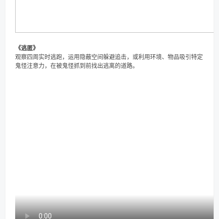
《逃匿》
观察四周实时逃跑，运用隐蔽空间躲避追击，或利用环境、物品吸引特定
鬼怪注意力，在被鬼怪抓到前找出逃离的道路。