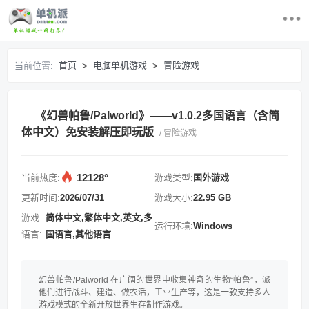
首页
首页
电脑单机游戏
冒险游戏
当前位置:
>
>
最近更新游戏
《幻兽帕鲁/Palworld》——v1.0.2多国语言（含简
电脑单机游戏
体中文）免安装解压即玩版
/ 冒险游戏
游戏排行榜
12128°
当前热度:
游戏类型:
国外游戏
求游戏
更新时间:
2026/07/31
游戏大小:
22.95 GB
游戏
简体中文,繁体中文,英文,多
运行环境:
Windows
登录/注册
语言:
国语言,其他语言
幻兽帕鲁/Palworld 在广阔的世界中收集神奇的生物“帕鲁”，派
他们进行战斗、建造、做农活，工业生产等，这是一款支持多人
游戏模式的全新开放世界生存制作游戏。