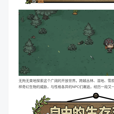
无拘无束地探索这个广阔的开放世界。跨越丛林、湿地、雪
样奇幻生物的威胁，与性格各异的NPC们邂逅，经历一段又