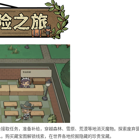
会接取任务，准备补给，穿越森林、雪原、荒漠等地消灭魔物。探索废弃
人。购买藏宝图解锁线索，在世界各地挖掘隐藏的珍贵宝藏。