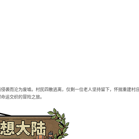
面侵袭而沦为废墟。村民四散逃离，仅剩一位老人坚持留下，怀揣重建村
村命运交织的冒险之旅。