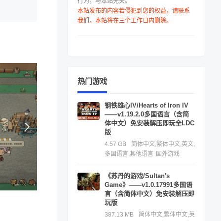
行为，与本站无关。
本站发布的内容若侵犯到您的权益，请联系
我们，本站将在三个工作日内删除。
热门游戏
钢铁雄心IV/Hearts of Iron IV
——v1.19.2.0多国语言（含简
体中文）免安装解压即玩全LDC
版
4.57 GB
简体中文,繁体中文,英文,
多国语言,其他语言
国外游戏
《苏丹的游戏/Sultan's
Game》——v1.0.17991多国语
言（含简体中文）免安装解压即
玩版
387.13 MB
简体中文,繁体中文,英