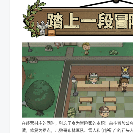
在经营村庄的同时，别忘了身为冒险家的本职！前往冒险公
藏，修复为据点，击败哥布林军队、雪人和守护矿产的石头