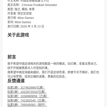
中文名称: 中国足球模拟器 (CFS)
英文名称：Chinese Football Simulator
类型: 独立, 模拟, 体育
开发者: 悟空实验室
发行商: Wise Games
系列: Wise Games
发行日期: 2026 年 3 月 13 日
关于此游戏
前言
我不希望中国足球相关的游戏都是一味的嘲讽，玩烂梗，变着法黑自己，
绕不开假赌黑那点人尽皆知的事。
我希望中国足球越来越好，我们不是足球荒漠，即便今天不够好，我们也
可以有梦想，找到正确的道路，勇敢的往前走。
反馈通道
玩家1群：317462666(已满）
玩家2群：1022872032(已满）
玩家3群：1036980858（已满）
玩家4群：741562540（已满）
玩家5群：769349363（刚开）