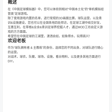
概述
在《中国足球模拟器》中，您可以体验到相对“中国本土化”的“单机模拟经
营类”足球游戏。
除了使用游戏内置的名单，进行常规的3D画面比赛，球队运营，以及青
训&设施建设，您也可以在全国各地四处拜访，在足球江湖中结交好友，
互惠互利，在草根&业余&青训足球界挖掘人才，通过MOD工坊自定义游
戏的方方面面。
希望您在中国足球的江湖里，潇洒自如，如鱼得水，玩得高兴！
欢迎老板
作为“球队拥有者 & 主教练”的身份，选择您的不同出身，对球队进行随心
的运营。
对战术，球衣，队徽，球场，设施，看台物料，以及更多其他方面进行
DIY。