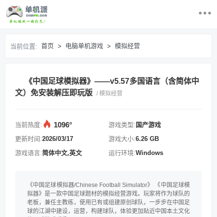
首页
首页
电脑单机游戏
模拟经营
当前位置:
>
>
最近更新游戏
《中国足球模拟器》——v5.57多国语言（含简体中
电脑单机游戏
文）免安装解压即玩版
/ 模拟经营
游戏排行榜
1096°
当前热度:
游戏类型:
国产游戏
求游戏
更新时间:
2026/03/17
游戏大小:
6.26 GB
游戏语言:
简体中文,英文
运行环境:
Windows
登录/注册
《中国足球模拟器/Chinese Football Simulator》 《中国足球模
拟器》是一款中国足球题材的模拟经营游戏。玩家将作为球队的
老板，兼任主教练，使用已有或组建原创球队，一步步在中国足
球的江湖中建设，运营，构建球队，体验更加贴近中国本土文化