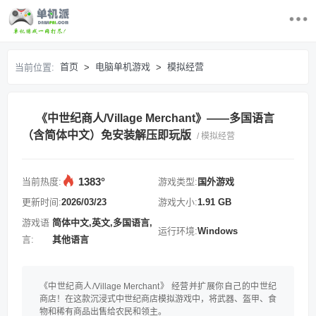
首页
首页
电脑单机游戏
模拟经营
当前位置:
>
>
最近更新游戏
《中世纪商人/Village Merchant》——多国语言
电脑单机游戏
（含简体中文）免安装解压即玩版
/ 模拟经营
游戏排行榜
1383°
当前热度:
游戏类型:
国外游戏
求游戏
更新时间:
2026/03/23
游戏大小:
1.91 GB
游戏语
简体中文,英文,多国语言,
运行环境:
Windows
登录/注册
言:
其他语言
《中世纪商人/Village Merchant》 经营并扩展你自己的中世纪
商店！在这款沉浸式中世纪商店模拟游戏中，将武器、盔甲、食
物和稀有商品出售给农民和领主。