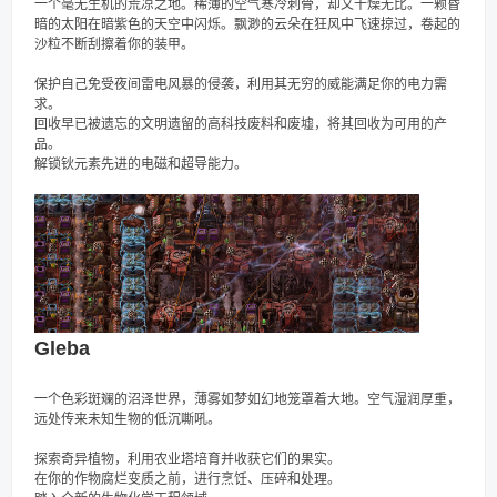
一个毫无生机的荒凉之地。稀薄的空气寒冷刺骨，却又干燥无比。一颗昏
暗的太阳在暗紫色的天空中闪烁。飘渺的云朵在狂风中飞速掠过，卷起的
沙粒不断刮擦着你的装甲。
保护自己免受夜间雷电风暴的侵袭，利用其无穷的威能满足你的电力需
求。
回收早已被遗忘的文明遗留的高科技废料和废墟，将其回收为可用的产
品。
解锁钬元素先进的电磁和超导能力。
Gleba
一个色彩斑斓的沼泽世界，薄雾如梦如幻地笼罩着大地。空气湿润厚重，
远处传来未知生物的低沉嘶吼。
探索奇异植物，利用农业塔培育并收获它们的果实。
在你的作物腐烂变质之前，进行烹饪、压碎和处理。