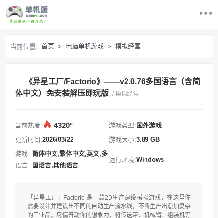
首页
首页
电脑单机游戏
模拟经营
当前位置:
>
>
最近更新游戏
《异星工厂/Factorio》——v2.0.76多国语言（含简
电脑单机游戏
体中文）免安装解压即玩版
/ 模拟经营
游戏排行榜
4320°
当前热度:
游戏类型:
国外游戏
求游戏
更新时间:
2026/03/22
游戏大小:
3.89 GB
游戏
简体中文,繁体中文,英文,多
运行环境:
Windows
登录/注册
语言:
国语言,其他语言
「异星工厂」Factorio 是一款2D生产建设模拟游戏，在这里你
需要设计并建设出不同的自动生产流水线，不断生产出愈加复杂
的工业品。尽情开动你的想象力，将传送带、机械臂、组装机等