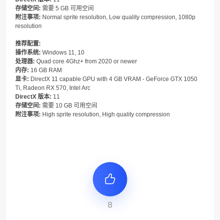
存储空间:
需要 5 GB 可用空间
附注事项:
Normal sprite resolution, Low quality compression, 1080p
resolution
推荐配置:
操作系统:
Windows 11, 10
处理器:
Quad core 4Ghz+ from 2020 or newer
内存:
16 GB RAM
显卡:
DirectX 11 capable GPU with 4 GB VRAM - GeForce GTX 1050
Ti, Radeon RX 570, Intel Arc
DirectX 版本:
11
存储空间:
需要 10 GB 可用空间
附注事项:
High sprite resolution, High quality compression
8