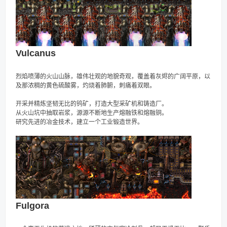
Vulcanus
烈焰喷薄的火山山脉，雄伟壮观的地貌奇观，覆盖着灰烬的广阔平原，以
及那浓稠的黄色硫酸雾，灼烧着肺腑，刺痛着双眼。
开采并精炼坚韧无比的钨矿，打造大型采矿机和铸造厂。
从火山坑中抽取岩浆，源源不断地生产熔融铁和熔融铜。
研究先进的冶金技术，建立一个工业锻造世界。
Fulgora