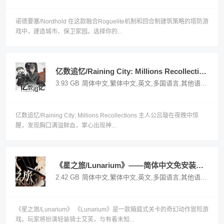
诺德要塞/Nordhold 在这款融合Roguelite机制和回合制建筑策略的塔防游
戏中，建造城市、保卫家园。选择你的...
亿数追忆/Raining City: Millions Recollections——v1.0.0多国语言（含简体中文）免安装解压即玩版
3.93 GB
简体中文,繁体中文,英文,多国语言,其他语言
国产
亿数追忆/Raining City: Millions Recollections 主人公吕璇在夜晚中惊
醒，发现胸口满溢鲜血，掌心出现神...
《星之旅/Lunarium》——简体中文免安装解压即玩版
2.42 GB
简体中文,繁体中文,英文,多国语言,其他语言
国产
《星之旅/Lunarium》 《Lunarium》是一款箱庭式关卡的奇幻动作冒险游
戏。玩家将扮演轻装骑士艾芙，与有着未知...