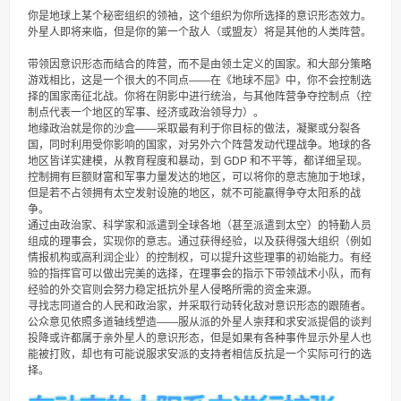
你是地球上某个秘密组织的领袖，这个组织为你所选择的意识形态效力。
外星人即将来临，但是你的第一个敌人（或盟友）将是其他的人类阵营。
带领因意识形态而结合的阵营，而不是由领土定义的国家。和大部分策略
游戏相比，这是一个很大的不同点——在《地球不屈》中，你不会控制选
择的国家南征北战。你将在阴影中进行统治，与其他阵营争夺控制点（控
制点代表一个地区的军事、经济或政治领导力）。
地缘政治就是你的沙盒——采取最有利于你目标的做法，凝聚或分裂各
国，同时利用受你影响的国家，对另外六个阵营发动代理战争。地球的各
地区皆详实建模，从教育程度和暴动，到 GDP 和不平等，都详细呈现。
控制拥有巨额财富和军事力量发达的地区，可以将你的意志施加于地球，
但是若不占领拥有太空发射设施的地区，就不可能赢得争夺太阳系的战
争。
通过由政治家、科学家和派遣到全球各地（甚至派遣到太空）的特勤人员
组成的理事会，实现你的意志。通过获得经验，以及获得强大组织（例如
情报机构或高利润企业）的控制权，可以提升这些理事的初始能力。有经
验的指挥官可以做出完美的选择，在理事会的指示下带领战术小队，而有
经验的外交官则会努力稳定抵抗外星人侵略所需的资金来源。
寻找志同道合的人民和政治家，并采取行动转化敌对意识形态的跟随者。
公众意见依照多道轴线塑造——服从派的外星人崇拜和求安派提倡的谈判
投降或许都属于亲外星人的意识形态，但是如果有各种事件显示外星人也
能被打败，却也有可能说服求安派的支持者相信反抗是一个实际可行的选
择。