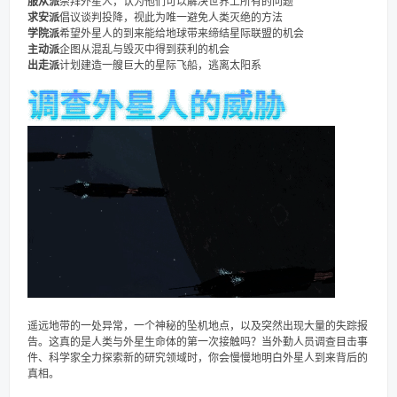
服从派
崇拜外星人，认为他们可以解决世界上所有的问题
求安派
倡议谈判投降，视此为唯一避免人类灭绝的方法
学院派
希望外星人的到来能给地球带来缔结星际联盟的机会
主动派
企图从混乱与毁灭中得到获利的机会
出走派
计划建造一艘巨大的星际飞船，逃离太阳系
遥远地带的一处异常，一个神秘的坠机地点，以及突然出现大量的失踪报
告。这真的是人类与外星生命体的第一次接触吗？当外勤人员调查目击事
件、科学家全力探索新的研究领域时，你会慢慢地明白外星人到来背后的
真相。