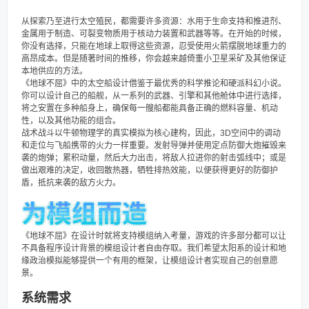
从探索乃至进行太空殖民，都需要许多资源：水用于生命支持和推进剂、
金属用于制造、可裂变物质用于核动力装置和武器等等。在开始的时候，
你没有选择，只能在地球上取得这些资源，忍受使用火箭摆脱地球重力的
高昂成本。但是随著时间的推移，你会越来越倚重小卫星采矿及其他保证
本地供应的方法。
《地球不屈》中的太空船设计借鉴于最优秀的科学推论和硬派科幻小说。
你可以设计自己的船舰，从一系列的武器、引擎和其他舱体中进行选择，
将之安置在多种船身上，确保每一艘船都能具备正确的燃料容量、机动
性，以及其他功能的组合。
战术战斗以牛顿物理学的真实模拟为核心建构，因此，3D空间中的调动
和走位与飞船携带的火力一样重要。发射导弹并使用定点防御大炮摧毁来
袭的炮弹；累积动量，然后大力出击，将敌人拉进你的射击弧线中；或是
做出艰难的决定，收回散热器，牺牲排热效能，以便获得更好的防御护
盾，抵抗来袭的敌方火力。
《地球不屈》在设计时就将支持模组纳入考量，游戏的许多部分都可以让
不具备程序设计背景的模组设计者自由存取。我们希望太阳系的设计和地
缘政治模拟能够提供一个有用的框架，让模组设计者实现自己的创意愿
景。
系统需求