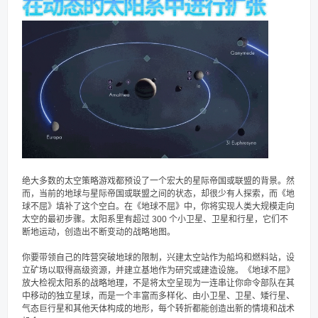
绝大多数的太空策略游戏都预设了一个宏大的星际帝国或联盟的背景。然
而，当前的地球与星际帝国或联盟之间的状态，却很少有人探索，而《地
球不屈》填补了这个空白。在《地球不屈》中，你将实现人类大规模走向
太空的最初步骤。太阳系里有超过 300 个小卫星、卫星和行星，它们不
断地运动，创造出不断变动的战略地图。
你要带领自己的阵营突破地球的限制，兴建太空站作为船坞和燃料站，设
立矿场以取得高级资源，并建立基地作为研究或建造设施。《地球不屈》
放大检视太阳系的战略地理，不是将太空呈现为一连串让你命令部队在其
中移动的独立星球，而是一个丰富而多样化、由小卫星、卫星、矮行星、
气态巨行星和其他天体构成的地形，每个转折都能创造出新的情境和战术