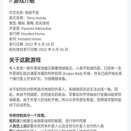
游戏介绍
中文名称: 地球不屈
英文名称：Terra Invicta
类型: 模拟, 策略, 抢先体验
开发商: Pavonis Interactive
发行商: Hooded Horse
系列: Hooded Horse
发行日期: 2022 年 9 月 26 日
抢先体验发行日期: 2022 年 9 月 26 日
关于这款游戏
有人发现一部外星探测器正朝著地球接近。人类不知道的是，已经有一支
外星部队抵达满是冰霜的柯伊伯带 (Kuiper Belt) 外缘，并且已经开始在某
个矮行星上开采矿石，为侵略做准备。
对于如何应对即将造访地球的外星人，各国政府迟迟无法达成一致。因
此，来自不同国家，志同道合的政治、军事及科学领袖自行发展出秘密协
调渠道。由于外星人的动机不明，所以众多阵营在希望、恐惧或贪婪的驱
动下应运而生。
你将控制其中一个阵营。
抵抗派
力图建立由国家组成的联盟，进行协作防御
人类至上派
誓要杀死所有外星人以及任何与外星人合作的人类