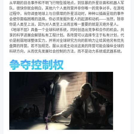
从早期的目击事件和不明飞行物坠毁地点，到狂暴的外星巨兽和机器人军
队，很快你就会明白，其他六个人类阵营并非你唯一的竞争对手。在游戏
过程中，当你调查地球上与日俱增的外星活动时，种种以插画呈现的事件
会使你面临困难的选择。你必须发掘外星人的起源和动机——当然，除非
你是人类至上派，因为对人类至上派而言唯一重要的就是灭绝外星人。
《地球不屈》具备一个全球科研系统，同时创造出竞争和合作的机会。共
享的科学进展会解锁私有工程计划。各阵营可以选择专注于私有计划，代
价是削弱地球整体实力，并将对全球研究方向的影响力让给其他另有优先
盘算的阵营。若不加规范，服从派或主动派这类的阵营可能会操纵全球的
科研方向，从而优先发展社会控制的方法，而不是动力系统或武器系统。