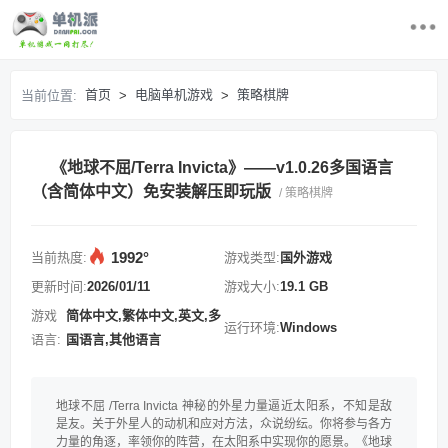
首页
首页
电脑单机游戏
策略棋牌
当前位置:
>
>
最近更新游戏
《地球不屈/Terra Invicta》——v1.0.26多国语言
电脑单机游戏
（含简体中文）免安装解压即玩版
/ 策略棋牌
游戏排行榜
1992°
当前热度:
游戏类型:
国外游戏
求游戏
更新时间:
2026/01/11
游戏大小:
19.1 GB
游戏
简体中文,繁体中文,英文,多
运行环境:
Windows
登录/注册
语言:
国语言,其他语言
地球不屈 /Terra Invicta 神秘的外星力量逼近太阳系，不知是敌
是友。关于外星人的动机和应对方法，众说纷纭。你将参与各方
力量的角逐，率领你的阵营，在太阳系中实现你的愿景。《地球