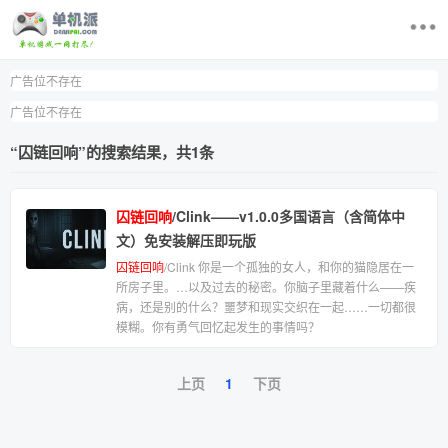
广告位不存在
首页
广告位不存在
最近更新游戏
“囚链回响”
的搜索结果，共
1
条
电脑单机游戏
囚链回响
/Clink——v1.0.0多国语言（含简体中
游戏排行榜
文）免安装解压即玩版
囚链回响
/Clink 你是一个孤独的女人，和你的猫隐居在一
求游戏
所房子里。…以及过去的秘密。你脑子里藏着什么——疾
病，还是别的什么？噩梦和现实交织在一起……一切都很
模糊。你有勇气回忆起发生的事情吗？
登录/注册
上页
1
下页