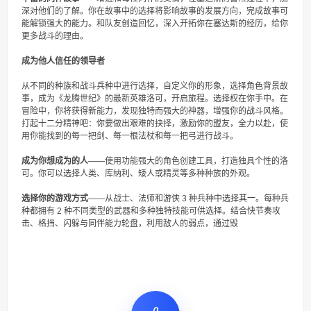
深对他们的了解。你在故事中的选择将影响故事的发展方向，完成故事可
能解锁强大的能力。和队友创造回忆，深入开拓你在塞达斯的经历，给你
更多战斗的理由。
成为他人信任的领导者
从不同的种族和战斗兵种中进行选择，自定义你的形象，选择角色背景故
事，成为《龙腾世纪》的最新英雄洛可，开启旅程。选择权在你手中。在
冒险中，你将获得新能力，发现独特而强大的神器，增强你的战斗风格。
打起十二分精神吧：你要做出艰难的抉择，激励你的盟友，全力以赴，使
用你能找到的每一把剑、每一根法杖和每一把弓进行战斗。
成为你想成为的人
——使用功能强大的角色创建工具，打造独具个性的洛
可。你可以选择人类、库纳利、矮人或精灵等多种种族的外观。
选择你的游戏方式
——从战士、法师和游侠 3 种兵种中选择其一。每种兵
种都拥有 2 种不同类型的武器和多种独特技能可供选择。结合快节奏攻
击、格挡、闪躲与同伴能力轮盘，利用敌人的弱点，通过毁