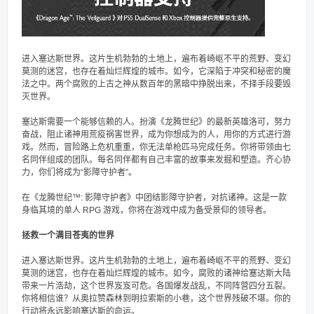
进入塞达斯世界。这片生机勃勃的土地上，遍布着崎岖不平的荒野、变幻
莫测的迷宫，也存在着灿烂辉煌的城市。如今，它深陷于冲突和秘密的魔
法之中。两个腐败的上古之神从数百年的黑暗中挣脱出来，不择手段要毁
灭世界。
塞达斯需要一个能够信赖的人。扮演《龙腾世纪》的最新英雄洛可，努力
奋战，阻止诸神用荒疫祸害世界，成为你想成为的人，用你的方式进行游
戏。然而，冒险路上危机重重，你无法单枪匹马完成任务。你将带领由七
名同伴组成的团队。每名同伴都有自己丰富的故事来发掘和塑造。齐心协
力，你们将成为“影障守护者”。
在《龙腾世纪™: 影障守护者》中团结影障守护者，对抗诸神。这是一款
身临其境的单人 RPG 游戏，你将在游戏中成为备受景仰的领导者。
拯救一个满目苍夷的世界
进入塞达斯世界。这片生机勃勃的土地上，遍布着崎岖不平的荒野、变幻
莫测的迷宫，也存在着灿烂辉煌的城市。如今，腐败的诸神给塞达斯大陆
带来一片浩劫，这个世界岌岌可危。各国爆发战乱，不同阵营四分五裂。
你将相信谁？从奥拉赞森林到明拉索斯的小巷，这个世界残破不堪。你的
行动将永远影响塞达斯的命运。