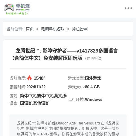
首页
首页
电脑单机游戏
角色扮演
当前位置:
>
>
最近更新游戏
龙腾世纪™: 影障守护者——v1417829多国语言
电脑单机游戏
（含简体中文）免安装解压即玩版
/ 角色扮演
游戏排行榜
1548°
当前热度:
游戏类型:
国外游戏
求游戏
更新时间:
2024/11/22
游戏大小:
80.4 GB
游戏
简体中文,繁体中文,英文,多
运行环境:
Windows
登录/注册
语言:
国语言,其他语言
龙腾世纪™: 影障守护者/Dragon Age The Veilguard 在《龙腾世
纪™: 影障守护者》中团结影障守护者，对抗诸神。这是一款身
临其境的单人 RPG 游戏，你将在游戏中成为备受景仰的领导