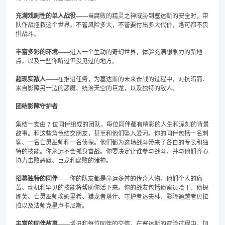
充满戏剧性的单人战役
——当腐败的精灵之神威胁到塞达斯的安全时，带
队作战拯救这个世界。不管风险多大，不管要付出多大代价，洛可都不畏
惧战斗。
丰富多彩的环境
——进入一个生动的奇幻世界，体验充满想象力的新地
点，以及一些你听过但没见过的地方。
超现实敌人
——在推进任务，为塞达斯的未来奋战的过程中，对抗暗裔、
来自影障另一边的恶魔、统治天空的巨龙，以及独特的敌人。
团结影障守护者
集结一支由 7 位同伴组成的团队，每位同伴都有精彩的人生和深刻的背景
故事。和这些角色结交朋友，甚至和他们坠入爱河。你的同伴包括一名刺
客、一名亡灵巫师和一名侦探。他们都为这场战斗带来了各自的专长和独
特的技能。你永远不会孤身奋战。你要决定让谁参与战斗，并与他们齐心
协力击败恶魔、巨龙和腐败的诸神。
招募独特的同伴
——你的队友都是命运多舛的传奇人物，他们个人的痛
苦、动机和罕见的技能将帮助你活下来。你的战友包括侦察员哈丁、侦探
娜芙、亡灵巫师埃姆里希、猎龙者塔什、守护者达夫林、影障逾越者贝拉
拉以及法师克星卢卡尼斯。
丰富的同伴故事
——增进和每位同伴的交情，在塞达斯的冒险过程中，加