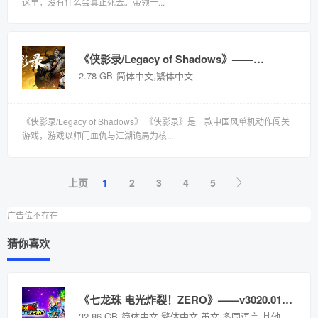
这里，没有什么会真正死去。带领一...
《侠影录/Legacy of Shadows》——简体中文免安装解压即玩版
2.78 GB
简体中文,繁体中文
《侠影录/Legacy of Shadows》 《侠影录》是一款中国风单机动作闯关
游戏，游戏以师门血仇与江湖诡局为核...
上页
1
2
3
4
5
广告位不存在
猜你喜欢
《七龙珠 电光炸裂！ZERO》——v3020.019.003.012.013多国语言（含简体中文）免安装解压即玩版
32.86 GB
简体中文,繁体中文,英文,多国语言,其他语言
国