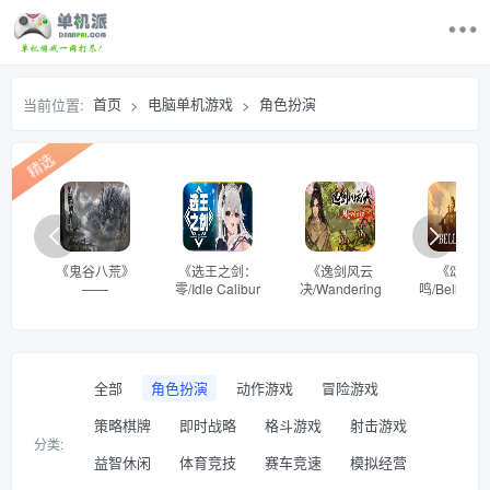
首页
首页
电脑单机游戏
角色扮演
当前位置:
>
>
最近更新游戏
精选
电脑单机游戏
游戏排行榜
《鬼谷八荒》
《选王之剑：
《逸剑风云
《颂钟长
——
零/Idle Calibur
决/Wandering
鸣/Bellwrig
求游戏
v1.2.113.259国
Zero》——
Sword》——
——v0.0.46
语言（含简体中
v20250203多国
v1.24.32多国语
多国语言（
文）免安装解压
语言（含简体中
言（含简体中
体中文）免
即玩版
文）免安装解压
文）免安装解压
解压即玩
登录/注册
即玩版
即玩版
全部
角色扮演
动作游戏
冒险游戏
策略棋牌
即时战略
格斗游戏
射击游戏
分类:
益智休闲
体育竞技
赛车竞速
模拟经营