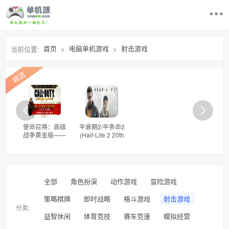
首页
首页
电脑单机游戏
射击游戏
当前位置:
>
>
最近更新游戏
精选
电脑单机游戏
游戏排行榜
使命召唤：高级
半衰期2/半条命2
战争黄金版——
(Half-Life 2 20th
求游戏
v6.23.1.435251
Anniversary)
多国语言（未含
——v20241126
简体中文）免安
多国语言（含简
装解压即玩版
体中文）免安装
登录/注册
解压即玩20周年
全部
角色扮演
动作游戏
冒险游戏
纪念版
策略棋牌
即时战略
格斗游戏
射击游戏
分类:
益智休闲
体育竞技
赛车竞速
模拟经营