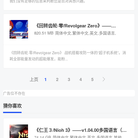
我们没有足够的信息来判断您是否对其感兴趣。
《回转齿轮·零/Revolgear Zero》——多国语言（含简体中文）免安装解压即玩版
820.51 MB
简体中文,繁体中文,英文,多国语言,其他语言
《回转齿轮·零/Revolgear Zero》 战机搭载攻防一体的“超子机系统”。消
耗全部能量发动的超能爆发，能粉...
上页
1
2
3
4
5
广告位不存在
猜你喜欢
《仁王３/Nioh 3》——v1.04.00多国语言（含简体中文）免安装解压即玩版
74.14 GB
简体中文,繁体中文,英文,多国语言,其他语言
国