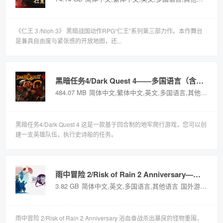
《仁王３/Nioh 3》 黑暗战国动作RPG“仁王”系列第三部力作。本作舞台
是兼具自由度与紧张感的开放地图，还...
黑暗任务4/Dark Quest 4——多国语言（含简体中文）免安装解压即玩版
484.07 MB
简体中文,繁体中文,英文,多国语言,其他语言
国
黑暗任务4/Dark Quest 4 这是一款基于回合制的地牢爬行游戏，您可以创
建一支英雄队伍，执行史诗般的任务。
雨中冒险 2/Risk of Rain 2 Anniversary——v1.4.0多国语言（含简体中文）免安装解压即玩版
3.82 GB
简体中文,英文,多国语言,其他语言
国外游戏
雨中冒险 2/Risk of Rain 2 Anniversary 浴血奋战杀出暴戾的怪物重围，