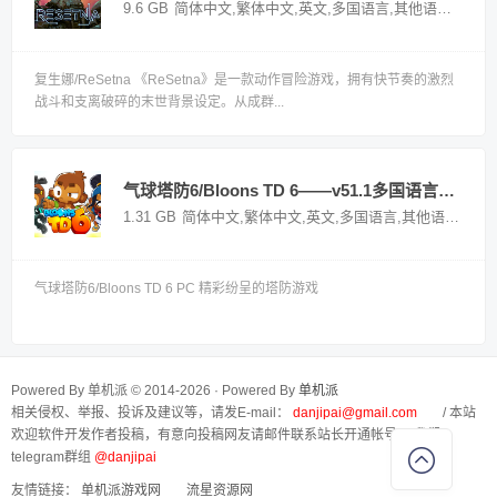
9.6 GB
简体中文,繁体中文,英文,多国语言,其他语言
国外
复生娜/ReSetna 《ReSetna》是一款动作冒险游戏，拥有快节奏的激烈
战斗和支离破碎的末世背景设定。从成群...
气球塔防6/Bloons TD 6——v51.1多国语言（含简体中文）免安装解压即玩版
1.31 GB
简体中文,繁体中文,英文,多国语言,其他语言
国外
气球塔防6/Bloons TD 6 PC 精彩纷呈的塔防游戏
Powered By 单机派 © 2014-2026 · Powered By
单机派
相关侵权、举报、投诉及建议等，请发E-mail：
danjipai@gmail.com
/ 本站
欢迎软件开发作者投稿，有意向投稿网友请邮件联系站长开通帐号， 我们
telegram群组
@danjipai
友情链接：
单机派游戏网
流星资源网