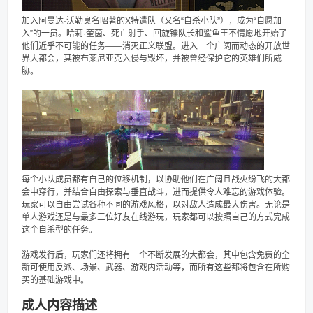
加入阿曼达·沃勒臭名昭著的X特遣队（又名“自杀小队”），成为“自愿加
入”的一员。哈莉·奎茵、死亡射手、回旋镖队长和鲨鱼王不情愿地开始了
他们近乎不可能的任务——消灭正义联盟。进入一个广阔而动态的开放世
界大都会，其被布莱尼亚克入侵与毁坏，并被曾经保护它的英雄们所威
胁。
每个小队成员都有自己的位移机制，以协助他们在广阔且战火纷飞的大都
会中穿行，并结合自由探索与垂直战斗，进而提供令人难忘的游戏体验。
玩家可以自由尝试各种不同的游戏风格，以对敌人造成最大伤害。无论是
单人游戏还是与最多三位好友在线游玩，玩家都可以按照自己的方式完成
这个自杀型的任务。
游戏发行后，玩家们还将拥有一个不断发展的大都会，其中包含免费的全
新可使用反派、场景、武器、游戏内活动等，而所有这些都将包含在所购
买的基础游戏中。
成人内容描述